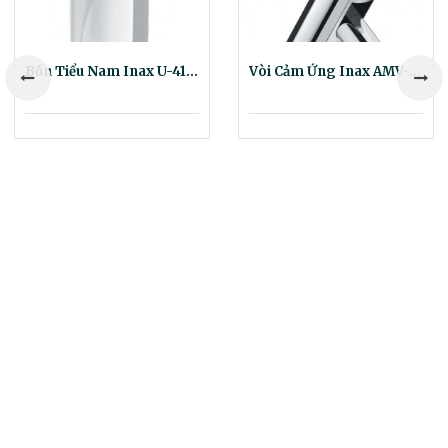
Bồn Tiểu Nam Inax U-411V Treo Tường Inax
Vòi Cảm Ứng Inax AMV-90(220V) Lạnh Dùng Điện