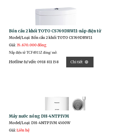
Bồn cầu 2 khối TOTO CS769DRW11-nắp điện tử
Model/Loại: Bồn cầu 2 khối TOTO CS769DRW11
Giá:
35.670.000 đồng
Nắp điện tử TCF4911Z đóng/ mở
.
Hotline tư vấn:
0918 811 158
Chi tiết
Máy nước nóng DH-4NTP1VM
Model/Loại: DH-4NTP1VM 4500W
Giá:
Liên hệ