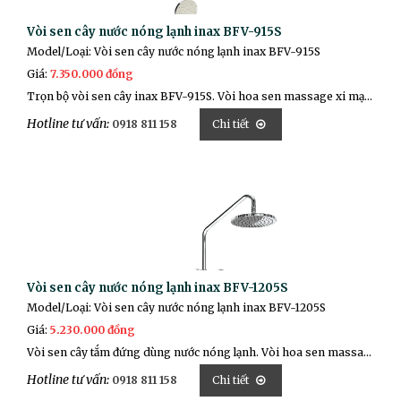
Vòi sen cây nước nóng lạnh inax BFV-915S
Model/Loại: Vòi sen cây nước nóng lạnh inax BFV-915S
Giá:
7.350.000 đồng
Trọn bộ vòi sen cây inax BFV-915S. Vòi hoa sen massage xi mạ sáng bóng, bề mặt xi mạ Ni+Cr sáng bóng. Vòi sen được đúc nguyên khối từ đồng thau không chứa kim loại nặng gây hại cho sức khỏe người sử dụng.
Hotline tư vấn:
0918 811 158
Chi tiết
Vòi sen cây nước nóng lạnh inax BFV-1205S
Model/Loại: Vòi sen cây nước nóng lạnh inax BFV-1205S
Giá:
5.230.000 đồng
Vòi sen cây tắm đứng dùng nước nóng lạnh. Vòi hoa sen massage xi mạ sáng bóng. Chất liệu đồng thau nguyên chất, bề mặt xi mạ Ni+Cr sáng bóng. Van lõi bằng đá Ceramic chống mài mòn. Thuộc loại vòi sen cây tắm đứng dùng 2 nguồn nước Nóng - Lạnh có đầu răng tiêu chuẩn Ø21 phù hợp cho kỹ thuật lắp đặt tại Việt Nam. Vòi sen được đúc nguyên khối từ đồng thau không chứa kim loại nặng gây hại cho sức khỏe người sử dụng
Hotline tư vấn:
0918 811 158
Chi tiết