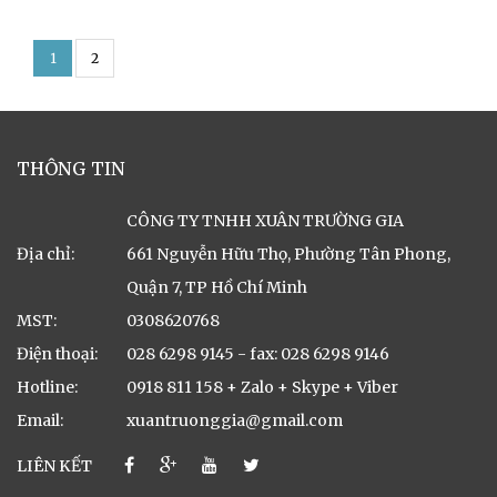
1
2
THÔNG TIN
CÔNG TY TNHH XUÂN TRƯỜNG GIA
Địa chỉ:
661 Nguyễn Hữu Thọ, Phường Tân Phong,
Quận 7, TP Hồ Chí Minh
MST:
0308620768
Điện thoại:
028 6298 9145 - fax: 028 6298 9146
Hotline:
0918 811 158 + Zalo + Skype + Viber
Email:
xuantruonggia@gmail.com
LIÊN KẾT